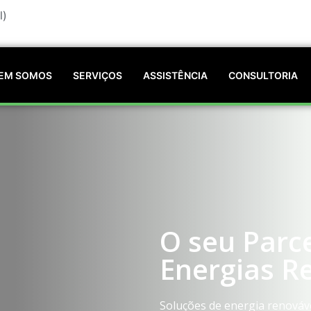
l)
EM SOMOS
SERVIÇOS
ASSISTÊNCIA
CONSULTORIA
O seu Parc
Energias R
Soluções de energia renováv