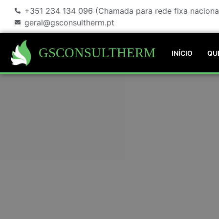
+351 234 134 096 (Chamada para rede fixa naciona
geral@gsconsultherm.pt
GSCONSULTHERM
INÍCIO
QU