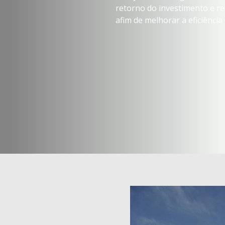
retorno do investimento e red
afim de melhorar a eficiência