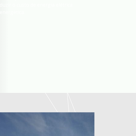
uzir o custo de energia elétrica
 energética.